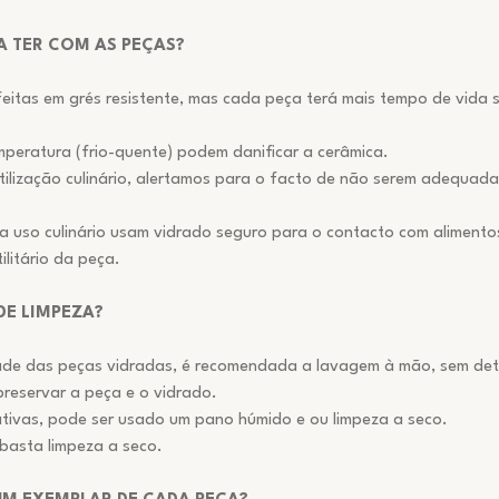
A TER COM AS PEÇAS?
feitas em grés resistente, mas cada peça terá mais tempo de vid
peratura (frio-quente) podem danificar a cerâmica.
ilização culinário, alertamos para o facto de não serem adequad
 uso culinário usam vidrado seguro para o contacto com alimentos
litário da peça.
DE LIMPEZA?
dade das peças vidradas, é recomendada a lavagem à mão, sem dete
preservar a peça e o vidrado.
tivas, pode ser usado um pano húmido e ou limpeza a seco.
basta limpeza a seco.