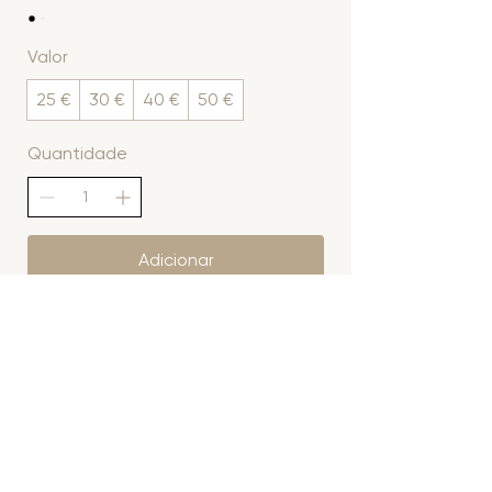
Valor
25 €
30 €
40 €
50 €
Quantidade
Adicionar
Comprar
miolo.atelier
info@mioloatelier.com
Lisboa, Portugal